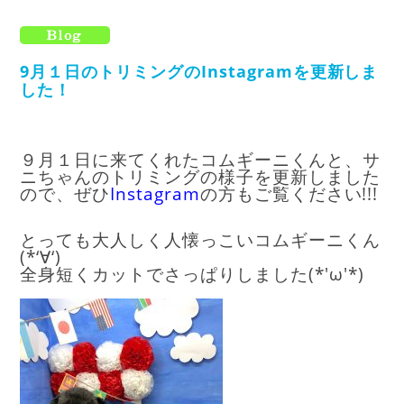
9月１日のトリミングのInstagramを更新しま
した！
９月１日に来てくれたコムギーニくんと、サ
ニちゃんのトリミングの様子を更新しました
ので、ぜひ
Instagram
の方もご覧ください!!!
とっても大人しく人懐っこいコムギーニくん
(*‘∀‘)
全身短くカットでさっぱりしました(*'ω'*)