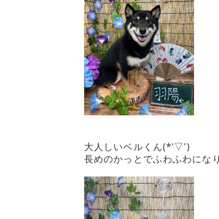
大人しいベルくん(*'▽')
長めのかっとでふわふわになりま