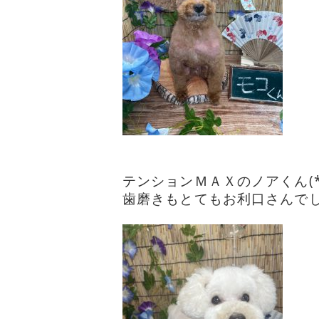
テンションＭＡＸのノアくん(*‘∀
歯磨きもとてもお利口さんでした