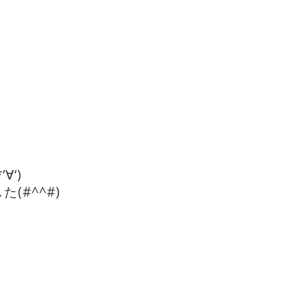
‘)
(#^^#)