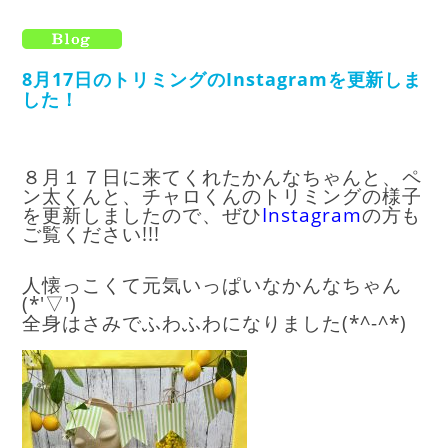
8月17日のトリミングのInstagramを更新しま
した！
８月１７日に来てくれたかんなちゃんと、ペ
ン太くんと、チャロくんのトリミングの様子
を更新しましたので、ぜひ
I
nstagram
の方も
ご覧ください!!!
人懐っこくて元気いっぱいなかんなちゃん
(*'▽')
全身はさみでふわふわになりました(*^-^*)