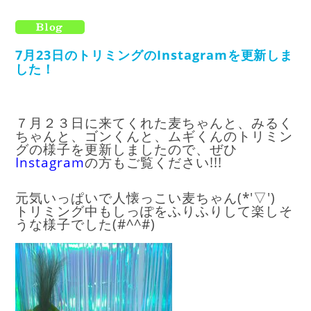
7月23日のトリミングのInstagramを更新しま
した！
７月２３日に来てくれた麦ちゃんと、みるく
ちゃんと、ゴンくんと、ムギくんのトリミン
グの様子を更新しましたので、ぜひ
I
nstagram
の方もご覧ください!!!
元気いっぱいで人懐っこい麦ちゃん(*'▽')
トリミング中もしっぽをふりふりして楽しそ
うな様子でした(#^^#)