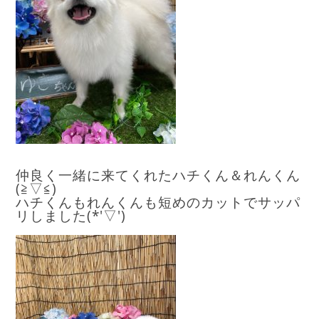
仲良く一緒に来てくれたハチくん＆れんくん
(≧▽≦)
ハチくんもれんくんも短めのカットでサッパ
リしました(*'▽')