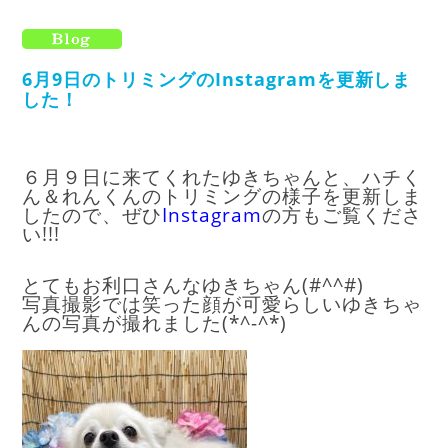
6月9日のトリミングのInstagramを更新しま
した！
６月９日に来てくれたゆきちゃんと、ハチく
ん＆れんくんのトリミングの様子を更新しま
したので、ぜひ
I
nstagram
の方もご覧くださ
い!!!
とてもお利口さんなゆきちゃん(#^^#)
写真撮影では笑った顔が可愛らしいゆきちゃ
んの写真が撮れました(*^-^*)