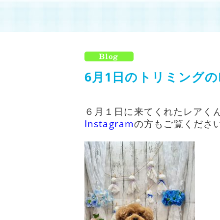
6月1日のトリミングのI
６月１日に来てくれたレアく
I
nstagram
の方もご覧ください!