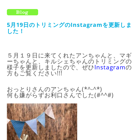
5月19日のトリミングのInstagramを更新しま
した！
５月１９日に来てくれたアンちゃんと、マギ
ーちゃんと、キルシェちゃんのトリミングの
様子を更新しましたので、ぜひ
I
nstagram
の
方もご覧ください!!!
おっとりさんのアンちゃん(*^-^*)
何も嫌がらずお利口さんでした(#^^#)