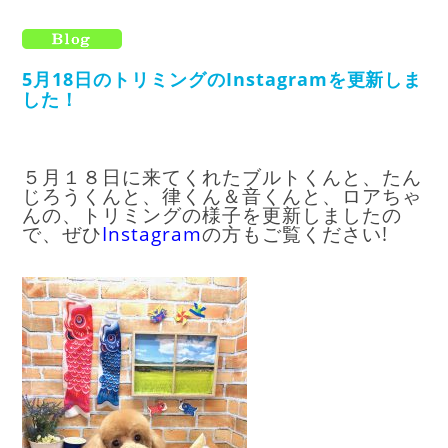
5月18日のトリミングのInstagramを更新しま
した！
５月１８日に来てくれたブルトくんと、たん
じろうくんと、律くん＆音くんと、ロアちゃ
んの、トリミングの様子を更新しましたの
で、ぜひ
I
nstagram
の方もご覧ください!