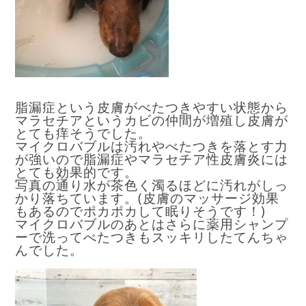
脂漏症という皮膚がべたつきやすい状態から
マラセチアというカビの仲間が増殖し皮膚が
とても痒そうでした。
マイクロバブルは汚れやべたつきを落とす力
が強いので脂漏症やマラセチア性皮膚炎には
とても効果的です。
写真の通り水が茶色く濁るほどに汚れがしっ
かり落ちています。(皮膚のマッサージ効果
もあるのでポカポカして眠りそうです！)
マイクロバブルのあとはさらに薬用シャンプ
ーで洗ってべたつきもスッキリしたてんちゃ
んでした。