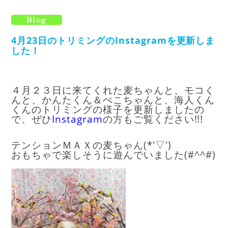
4月23日のトリミングのInstagramを更新しま
した！
４月２３日に来てくれた麦ちゃんと、モコく
んと、かんたくん＆ぺこちゃんと、海人くん
くんのトリミングの様子を更新しましたの
で、ぜひ
I
nstagram
の方もご覧ください!!!
テンションＭＡＸの麦ちゃん(*'▽')
おもちゃで楽しそうに遊んでいました(#^^#)