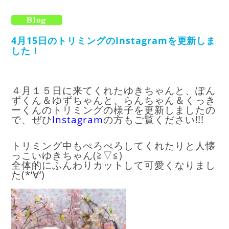
4月15日のトリミングのInstagramを更新しま
した！
４月１５日に来てくれたゆきちゃんと、ぽん
ずくん＆ゆずちゃんと、らんちゃん＆くっき
ーくんのトリミングの様子を更新しましたの
で、ぜひ
I
nstagram
の方もご覧ください!!!
トリミング中もぺろぺろしてくれたりと人懐
っこいゆきちゃん(≧▽≦)
全体的にふんわりカットして可愛くなりまし
た(*‘∀‘)