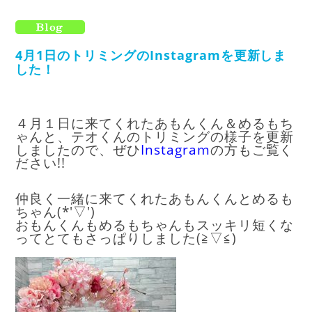
4月1日のトリミングのInstagramを更新しま
した！
４月１日に来てくれたあもんくん＆めるもち
ゃんと、テオくんのトリミングの様子を更新
しましたので、ぜひ
I
nstagram
の方もご覧く
ださい!!
仲良く一緒に来てくれたあもんくんとめるも
ちゃん(*'▽')
おもんくんもめるもちゃんもスッキリ短くな
ってとてもさっぱりしました(≧▽≦)