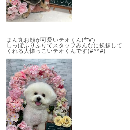
まん丸お顔が可愛いテオくん(*‘∀‘)
しっぽふりふりでスタッフみんなに挨拶して
くれる人懐っこいテオくんです(#^^#)