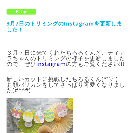
3月7日のトリミングのInstagramを更新しま
した！
３月７日に来てくれたちろるくんと、ティア
ラちゃんのトリミングの様子を更新しました
ので、ぜひ
I
nstagram
の方もご覧ください!!!
新しいカットに挑戦したちろるくん(*'▽')
お顔バリカンをしてさっぱり可愛くなりまし
た(#^^#)