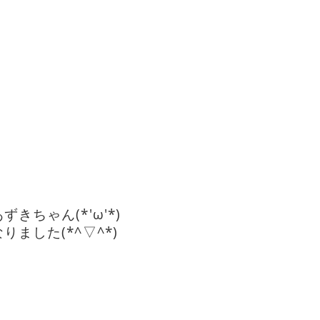
ちゃん(*'ω'*)
ました(*^▽^*)