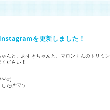
nstagramを更新しました！
ちゃんと、あずきちゃんと、マロンくんのトリミ
ください!!!
^#)
(*'▽')