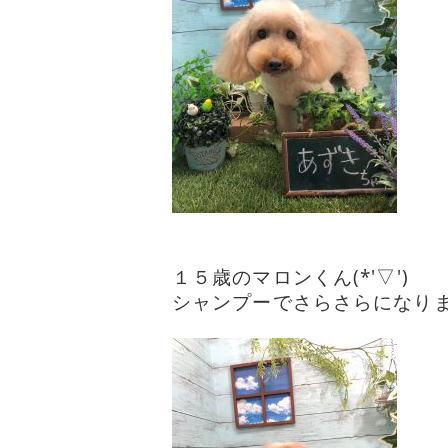
１５歳のマロンくん(*'▽')
シャンプーでさらさらになりまし