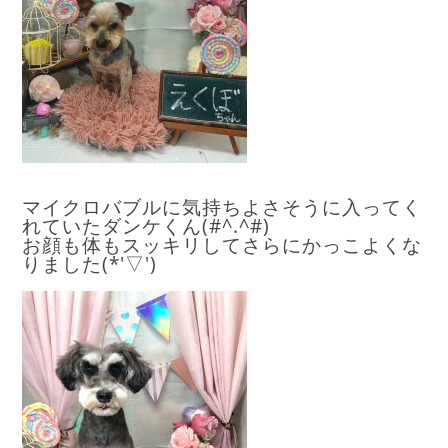
マイクロバブルに気持ちよさそうに入ってく
れていたダンケくん(#^.^#)
お顔も体もスッキリしてさらにかっこよくな
りました(*'▽')