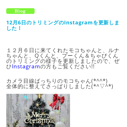
12月6日のトリミングのInstagramを更新しま
した！
１２月６日に来てくれたモコちゃんと、ルナ
ちゃんと、Qくんと、プーくん＆ちゃぴくん
のトリミングの様子を更新しましたので、ぜ
ひ
I
nstagram
の方もご覧ください!!
カメラ目線ばっちりのモコちゃん(*^^*)
全体的に整えてさっぱりしました(*^▽^*)