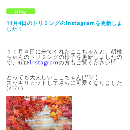
11月4日のトリミングのInstagramを更新しま
した！
１１月４日に来てくれたここちゃんと、胡桃
ちゃんのトリミングの様子を更新しましたの
で、ぜひ
I
nstagram
の方もご覧ください!!!
とっても大人しいここちゃん(*'▽')
スッキリカットしてさらに可愛くなりました
(≧▽≦)