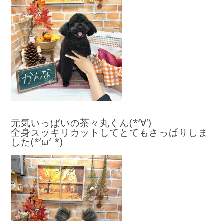
元気いっぱいの茶々丸くん(*‘∀‘)
全身スッキリカットしてとてもさっぱりしま
した(*‘ω‘ *)