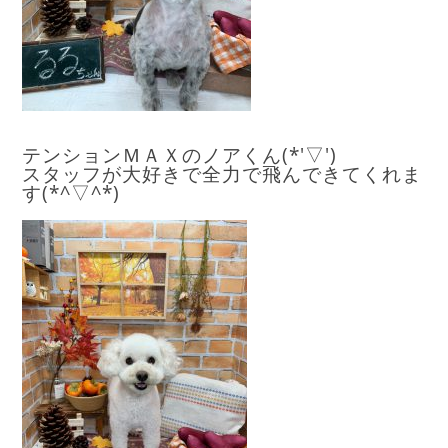
テンションＭＡＸのノアくん(*'▽')
スタッフが大好きで全力で飛んできてくれま
す(*^▽^*)