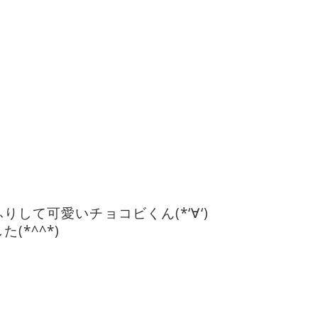
して可愛いチョコビくん(*‘∀‘)
*^^*)