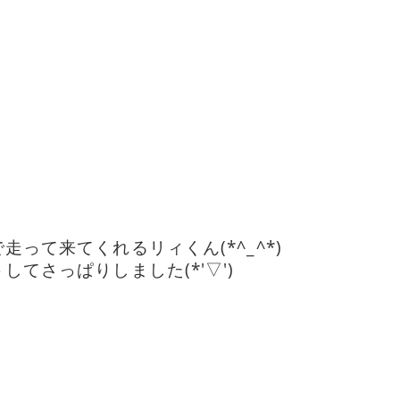
って来てくれるリィくん(*^_^*)
てさっぱりしました(*'▽')