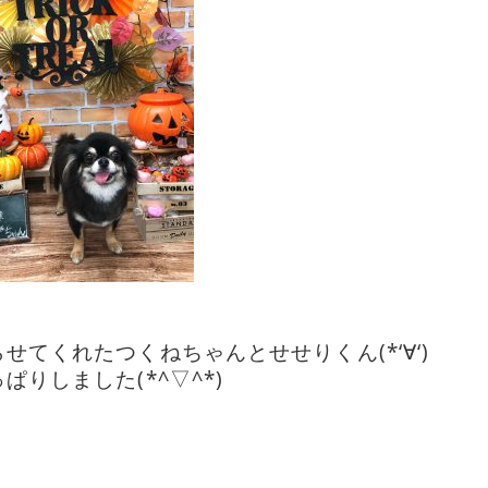
てくれたつくねちゃんとせせりくん(*‘∀‘)
りしました(*^▽^*)