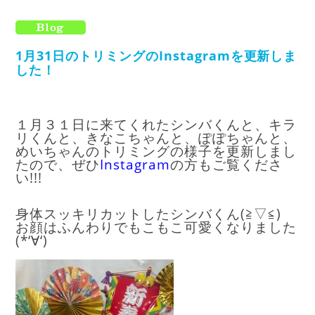
1月31日のトリミングのInstagramを更新しま
した！
１月３１日に来てくれたシンバくんと、キラ
リくんと、きなこちゃんと、ぽぽちゃんと、
めいちゃん
のトリミングの様子を更新しまし
たので、ぜひ
I
nstagram
の方もご覧くださ
い!!!
身体スッキリカットしたシンバくん(≧▽≦)
お顔はふんわりでもこもこ可愛くなりました
(*‘∀‘)