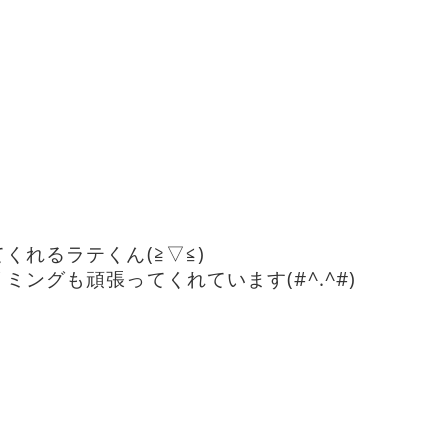
くれるラテくん(≧▽≦)
ングも頑張ってくれています(#^.^#)